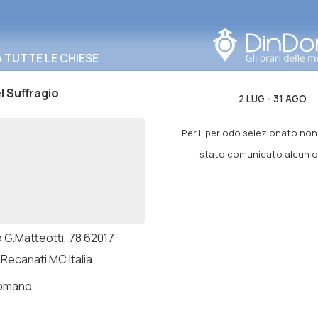
Cerca in questa zona
TUTTE LE CHIESE
l Suffragio
2 LUG
-
31 AGO
Per il periodo selezionato no
stato comunicato alcun or
 G.Matteotti, 78 62017
Recanati MC Italia
romano