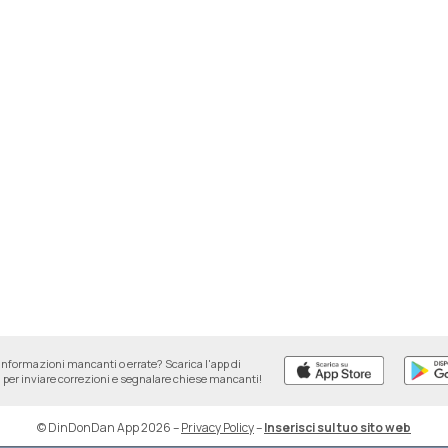
informazioni mancanti o errate? Scarica l'app di
per inviare correzioni e segnalare chiese mancanti!
© DinDonDan App 2026
–
Privacy Policy
–
Inserisci sul tuo sito web