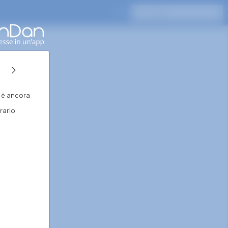
Premi Invio per cercare
n è ancora
ario.