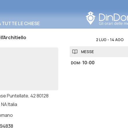
Cerca in questa zona
TUTTE LE CHIESE
l'Architiello
2 LUG
-
14 AGO
MESSE
10:00
DOM
:
ase Puntellate, 42 80128
 NA Italia
romano
794838