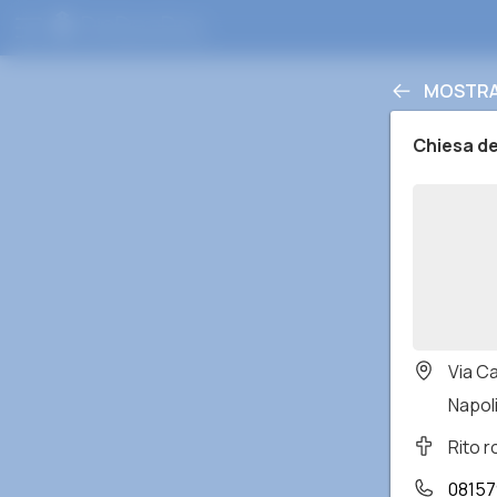
MOSTRA 
Chiesa del
Via C
Napoli
Rito 
0815