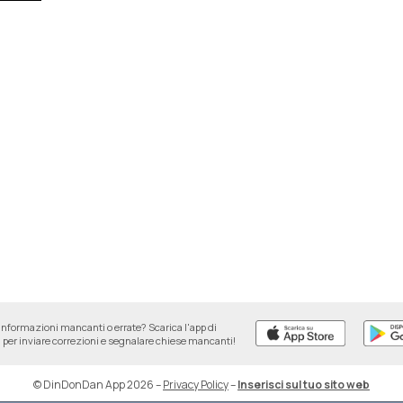
informazioni mancanti o errate? Scarica l'app di
per inviare correzioni e segnalare chiese mancanti!
© DinDonDan App 2026
–
Privacy Policy
–
Inserisci sul tuo sito web