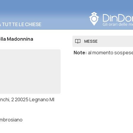
Cerca in questa zona
TUTTE LE CHIESE
ella Madonnina
MESSE
Note
:
al momento sospes
onchi, 2 20025 Legnano MI
ambrosiano