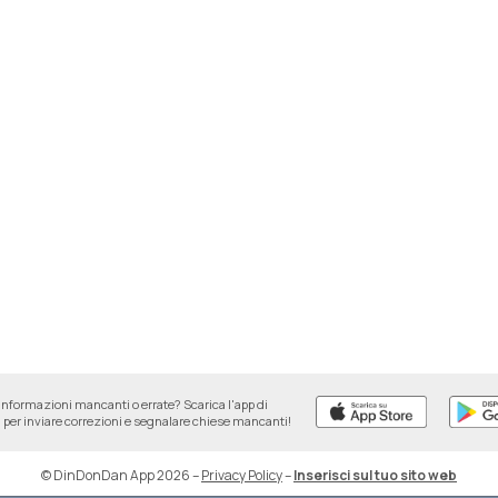
informazioni mancanti o errate? Scarica l'app di
per inviare correzioni e segnalare chiese mancanti!
© DinDonDan App 2026
–
Privacy Policy
–
Inserisci sul tuo sito web