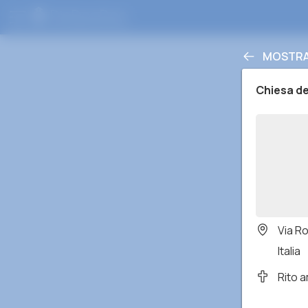
MOSTRA 
Chiesa d
Via R
Italia
Rito 