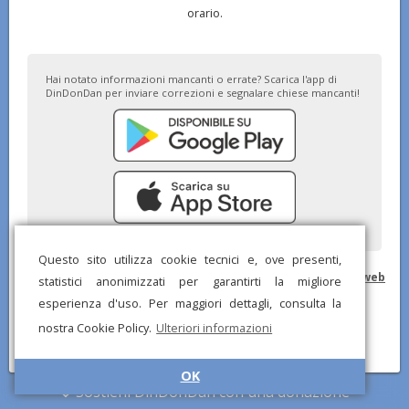
orario.
Hai notato informazioni mancanti o errate? Scarica l'app di
DinDonDan per inviare correzioni e segnalare chiese mancanti!
Questo sito utilizza cookie tecnici e, ove presenti,
© DinDonDan App 2026 –
Privacy Policy
–
Inserisci sul tuo sito web
statistici anonimizzati per garantirti la migliore
esperienza d'uso. Per maggiori dettagli, consulta la
nostra Cookie Policy.
Ulteriori informazioni
OK
Sostieni DinDonDan con una donazione