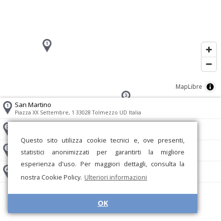
MapLibre
San Martino
Piazza XX Settembre, 1 33028 Tolmezzo UD Italia
San Bartolomeo Apostolo
Via Asilo, 3 33028 Tolmezzo UD Italia
Questo sito utilizza cookie tecnici e, ove presenti,
Sacro Cuore di Gesù
statistici anonimizzati per garantirti la migliore
Via Tiro a Segno, 2 33028 Tolmezzo UD Italia
esperienza d'uso. Per maggiori dettagli, consulta la
Santa Caterina d’Alessandria
nostra Cookie Policy.
Ulteriori informazioni
Piazza Mazzini, 11 33028 Tolmezzo UD Italia
OK