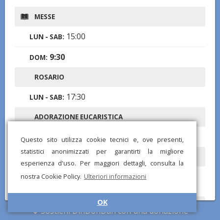
MESSE
15:00
LUN - SAB:
9:30
DOM:
ROSARIO
17:30
LUN - SAB:
ADORAZIONE EUCARISTICA
17:30
DOM:
Questo sito utilizza cookie tecnici e, ove presenti,
statistici anonimizzati per garantirti la migliore
VESPRI
esperienza d'uso. Per maggiori dettagli, consulta la
18:00
nostra Cookie Policy.
Ulteriori informazioni
LUN - DOM:
OK
Sostieni DinDonDan con una donazione
Hai notato informazioni mancanti o errate? Scarica l'app di
DinDonDan per inviare correzioni e segnalare chiese mancanti!