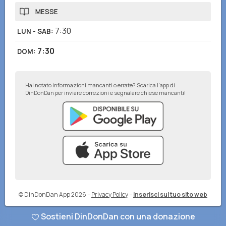
MESSE
7:30
LUN - SAB
:
7:30
DOM
:
Hai notato informazioni mancanti o errate? Scarica l'app di
DinDonDan per inviare correzioni e segnalare chiese mancanti!
© DinDonDan App 2026
–
Privacy Policy
–
Inserisci sul tuo sito web
Sostieni DinDonDan con una donazione