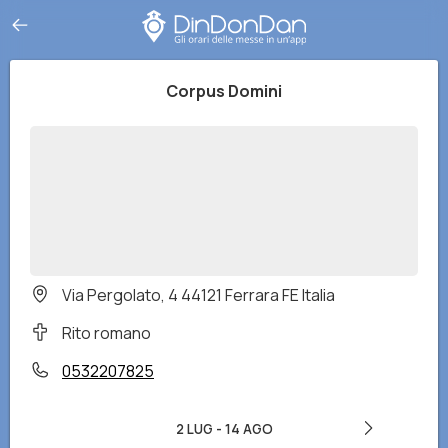
Corpus Domini
Via Pergolato, 4 44121 Ferrara FE Italia
Rito romano
0532207825
2 LUG
-
14 AGO