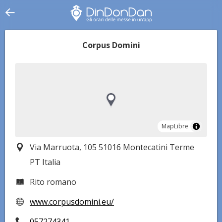
Corpus Domini
MapLibre
MapLibre
Via Marruota, 105 51016 Montecatini Terme
PT Italia
Rito romano
www.corpusdomini.eu/
057274341