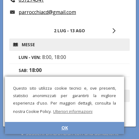
parrocchiacd@gmail.com
2 LUG - 13 AGO
MESSE
8:00, 18:00
LUN - VEN:
18:00
SAB:
8:30
,
11:00
,
18:00
DOM:
Questo sito utilizza cookie tecnici e, ove presenti,
statistici anonimizzati per garantirti la migliore
CONFESSIONI
esperienza d'uso. Per maggiori dettagli, consulta la
Note:
mezz'ora prima della Santa Messa e
nostra Cookie Policy.
Ulteriori informazioni
durante la celebrazione.
OK
Sostieni DinDonDan con una donazione
Hai notato informazioni mancanti o errate? Scarica l'app di