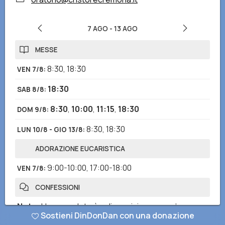
7 AGO
-
13 AGO
MESSE
8:30
,
18:30
VEN 7/8
:
18:30
SAB 8/8
:
8:30
,
10:00
,
11:15
,
18:30
DOM 9/8
:
8:30
,
18:30
LUN 10/8 - GIO 13/8
:
ADORAZIONE EUCARISTICA
9:00-10:00
,
17:00-18:00
VEN 7/8
:
CONFESSIONI
Note
:
Un sacerdote è a disposizione mezz’ora
Sostieni DinDonDan con una donazione
prima delle celebrazioni.Ci si può rivolgere anche