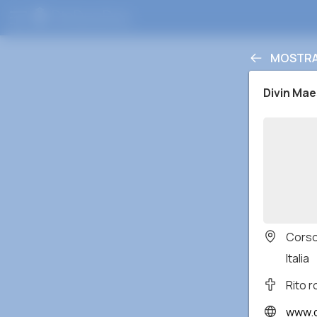
MOSTRA 
Divin Mae
Corso
Italia
Rito 
www.d