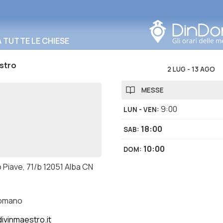
Cerca in questa zona
TUTTE LE CHIESE
stro
2 LUG
-
13 AGO
MESSE
9:00
LUN - VEN
:
18:00
SAB
:
10:00
DOM
:
 Piave, 71/b 12051 Alba CN
romano
ivinmaestro.it