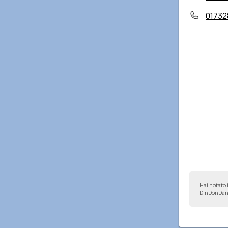
01732
Hai notato 
DinDonDan 