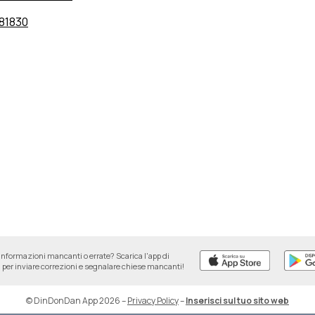
81830
informazioni mancanti o errate? Scarica l'app di
per inviare correzioni e segnalare chiese mancanti!
© DinDonDan App 2026
–
Privacy Policy
–
Inserisci sul tuo sito web