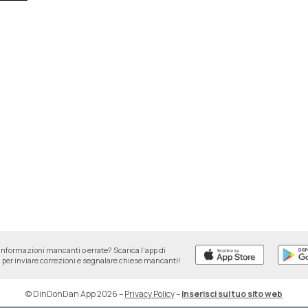
informazioni mancanti o errate? Scarica l'app di
per inviare correzioni e segnalare chiese mancanti!
© DinDonDan App 2026
–
Privacy Policy
–
Inserisci sul tuo sito web