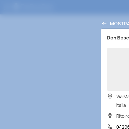
MOSTRA 
Don Bos
Via M
Italia
Rito 
04296