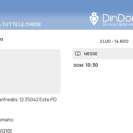
Cerca in questa zona
TUTTE LE CHIESE
co
2 LUG
-
14 AGO
MESSE
10:30
DOM
:
anfredini, 12 35042 Este PD
romano
12101