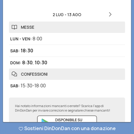
2 LUG
-
13 AGO
MESSE
8:00
LUN - VEN
:
18:30
SAB
:
8:30
,
10:30
DOM
:
CONFESSIONI
15:30-18:00
SAB
:
Hai notato informazioni mancanti o errate? Scarica l'app di
DinDonDan per inviare correzioni e segnalare chiese mancanti!
Sostieni DinDonDan con una donazione