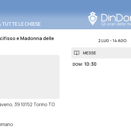
Cerca in questa zona
TUTTE LE CHIESE
ifisso e Madonna delle
2 LUG
-
14 AGO
MESSE
10:30
DOM
:
iaveno, 39 10152 Torino TO
romano