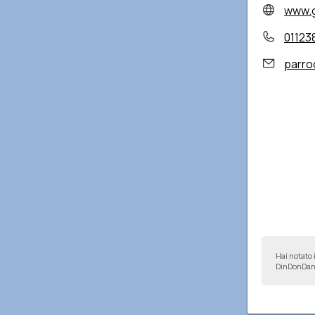
www.g
01123
parro
Hai notato 
DinDonDan 