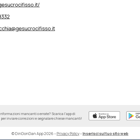
esucrocifisso.it/
8332
cchia@gesucrocifisso.it
informazioni mancanti o errate? Scarica l'app di
per inviare correzioni e segnalare chiese mancanti!
© DinDonDan App 2026
–
Privacy Policy
–
Inserisci sul tuo sito web