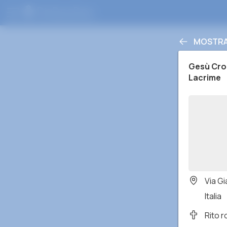
MOSTRA 
Gesù Croc
Lacrime
Via G
Italia
Rito 