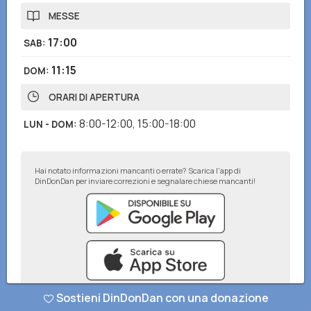
MESSE
17:00
SAB
:
11:15
DOM
:
ORARI DI APERTURA
8:00-12:00
,
15:00-18:00
LUN - DOM
:
Hai notato informazioni mancanti o errate? Scarica l'app di
DinDonDan per inviare correzioni e segnalare chiese mancanti!
Sostieni DinDonDan con una donazione