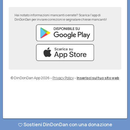
Hai notato informazioni mancanti o errate? Scarica l'app di
DinDonDan per inviare correzioni e segnalare chiese mancanti!
© DinDonDan App 2026
–
Privacy Policy
–
Inserisci sul tuo sito web
Sostieni DinDonDan con una donazione