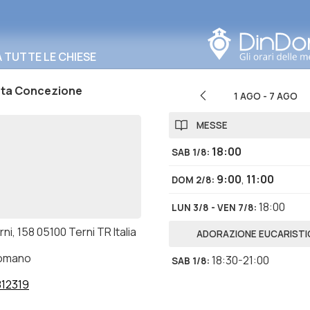
Cerca in questa zona
TUTTE LE CHIESE
ta Concezione
1 AGO
-
7 AGO
MESSE
18:00
SAB 1/8
:
9:00
,
11:00
DOM 2/8
:
18:00
LUN 3/8 - VEN 7/8
:
rni, 158 05100 Terni TR Italia
ADORAZIONE EUCARISTI
romano
18:30-21:00
SAB 1/8
:
12319