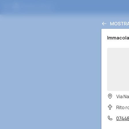
MOSTRA 
Immacola
Via Na
Rito 
07448