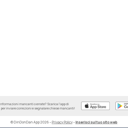
informazioni mancanti o errate? Scarica l'app di
per inviare correzioni e segnalare chiese mancanti!
© DinDonDan App 2026
–
Privacy Policy
–
Inserisci sul tuo sito web