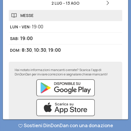
2 LUG
-
13 AGO
MESSE
19:00
LUN - VEN
:
19:00
SAB
:
8:30
,
10:30
,
19:00
DOM
:
Hai notato informazioni mancanti o errate? Scarica l'app di
DinDonDan per inviare correzioni e segnalare chiese mancanti!
Sostieni DinDonDan con una donazione