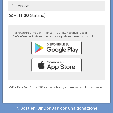
MESSE
11:00
(italiano)
DOM
:
Hai notato informazioni mancanti o errate? Scarica l'app di
DinDonDan per inviare correzioni e segnalare chiese mancanti!
© DinDonDan App 2026
–
Privacy Policy
–
Inserisci sul tuo sito web
Sostieni DinDonDan con una donazione