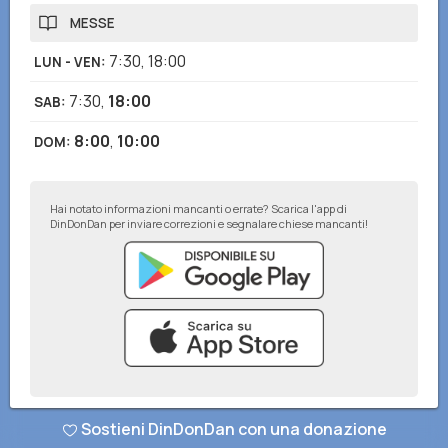
MESSE
7:30
,
18:00
LUN - VEN
:
7:30
,
18:00
SAB
:
8:00
,
10:00
DOM
:
Hai notato informazioni mancanti o errate? Scarica l'app di
DinDonDan per inviare correzioni e segnalare chiese mancanti!
© DinDonDan App 2026
–
Privacy Policy
–
Inserisci sul tuo sito web
Sostieni DinDonDan con una donazione