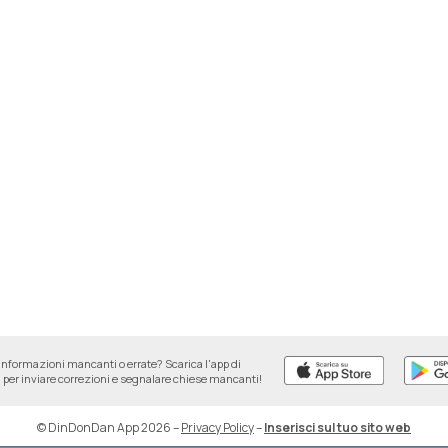
informazioni mancanti o errate? Scarica l'app di
per inviare correzioni e segnalare chiese mancanti!
© DinDonDan App 2026
–
Privacy Policy
–
Inserisci sul tuo sito web