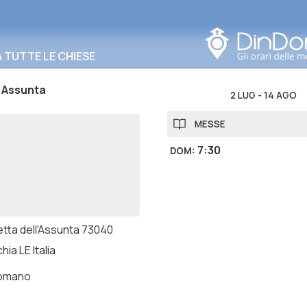
Cerca in questa zona
TUTTE LE CHIESE
 Assunta
2 LUG
-
14 AGO
MESSE
7:30
DOM
:
etta dell'Assunta 73040
ia LE Italia
romano