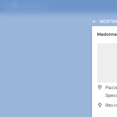
MOSTRA 
Madonna
Piazz
Specch
Rito 