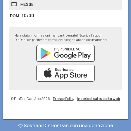
MESSE
10:00
DOM
:
Hai notato informazioni mancanti o errate? Scarica l'app di
DinDonDan per inviare correzioni e segnalare chiese mancanti!
© DinDonDan App 2026
–
Privacy Policy
–
Inserisci sul tuo sito web
Sostieni DinDonDan con una donazione