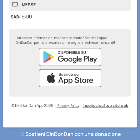
MESSE
9:00
SAB
:
Hai notato informazioni mancanti o errate? Scarica l'app di
DinDonDan per inviare correzioni e segnalare chiese mancanti!
© DinDonDan App 2026
–
Privacy Policy
–
Inserisci sul tuo sito web
Sostieni DinDonDan con una donazione