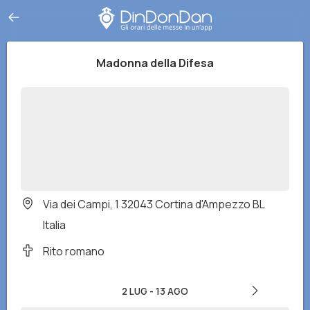
Madonna della Difesa
Via dei Campi, 1 32043 Cortina d'Ampezzo BL
Italia
Rito romano
2 LUG
-
13 AGO