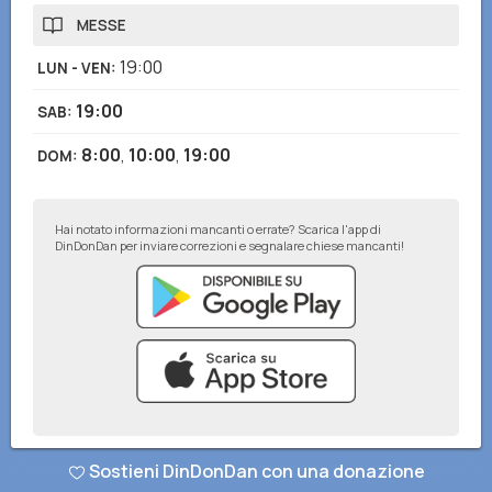
MESSE
19:00
LUN - VEN
:
19:00
SAB
:
8:00
,
10:00
,
19:00
DOM
:
Hai notato informazioni mancanti o errate? Scarica l'app di
DinDonDan per inviare correzioni e segnalare chiese mancanti!
© DinDonDan App 2026
–
Privacy Policy
–
Inserisci sul tuo sito web
Sostieni DinDonDan con una donazione