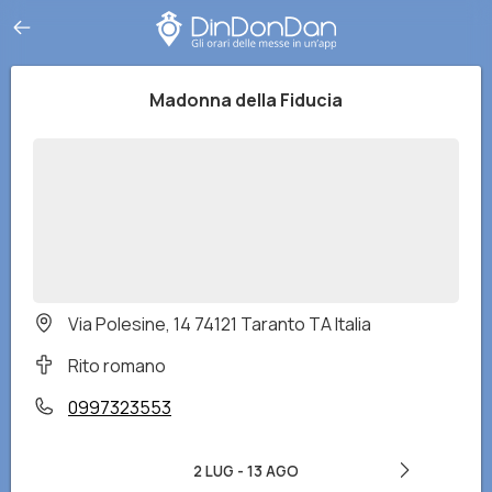
Madonna della Fiducia
Via Polesine, 14 74121 Taranto TA Italia
Rito romano
0997323553
2 LUG
-
13 AGO