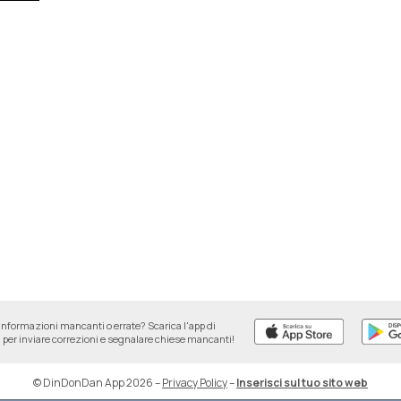
informazioni mancanti o errate? Scarica l'app di
per inviare correzioni e segnalare chiese mancanti!
© DinDonDan App 2026
–
Privacy Policy
–
Inserisci sul tuo sito web