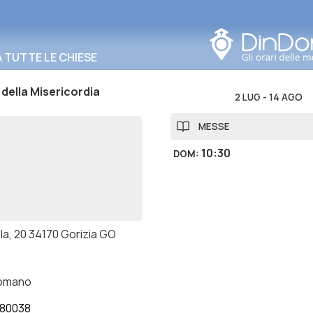
Cerca in questa zona
TUTTE LE CHIESE
ella Misericordia
2 LUG
-
14 AGO
MESSE
10:30
DOM
:
la, 20 34170 Gorizia GO
romano
80038