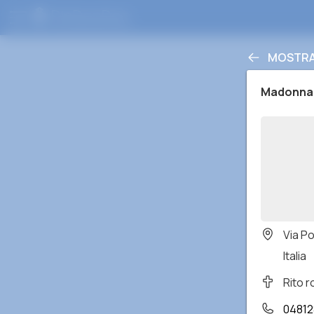
MOSTRA 
Madonna d
Via Po
Italia
Rito 
04812