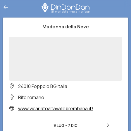
Madonna della Neve
24010 Foppolo BG Italia
Rito romano
www.vicariatoaltavallebrembana.it/
9 LUG
-
7 DIC