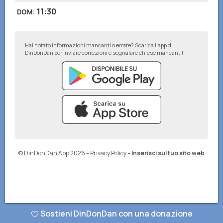
11:30
DOM
:
Hai notato informazioni mancanti o errate? Scarica l'app di
DinDonDan per inviare correzioni e segnalare chiese mancanti!
© DinDonDan App 2026
–
Privacy Policy
–
Inserisci sul tuo sito web
Sostieni DinDonDan con una donazione