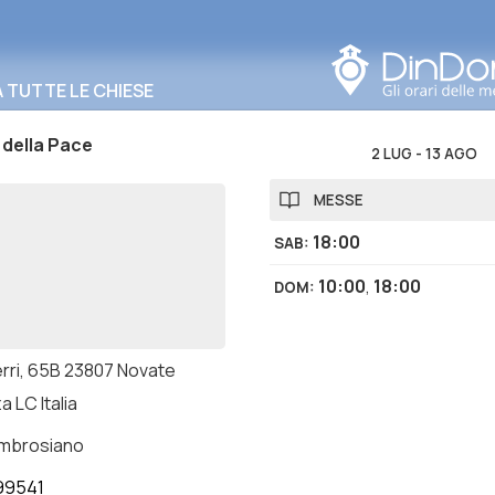
Cerca in questa zona
TUTTE LE CHIESE
della Pace
2 LUG
-
13 AGO
MESSE
18:00
SAB
:
10:00
,
18:00
DOM
:
erri, 65B 23807 Novate
a LC Italia
ambrosiano
99541