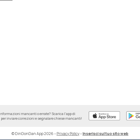
informazioni mancanti o errate? Scarica l'app di
per inviare correzioni e segnalare chiese mancanti!
© DinDonDan App 2026
–
Privacy Policy
–
Inserisci sul tuo sito web