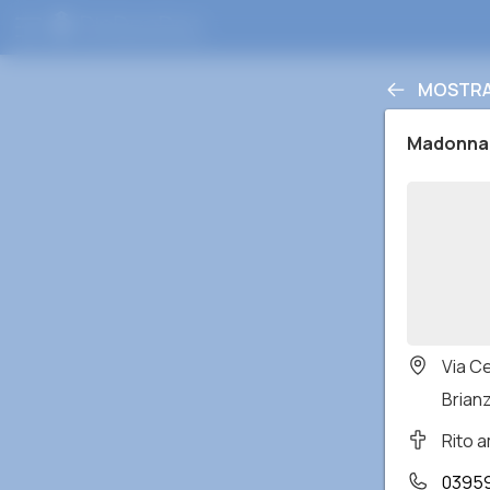
MOSTRA 
Madonna 
Via C
Brianz
Rito 
0395