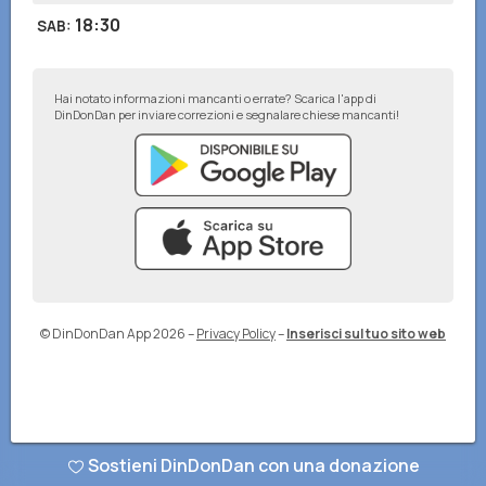
18:30
SAB
:
Hai notato informazioni mancanti o errate? Scarica l'app di
DinDonDan per inviare correzioni e segnalare chiese mancanti!
© DinDonDan App 2026
–
Privacy Policy
–
Inserisci sul tuo sito web
Sostieni DinDonDan con una donazione