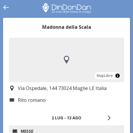
Madonna della Scala
MapLibre
MapLibre
Via Ospedale, 144 73024 Maglie LE Italia
Rito romano
2 LUG - 13 AGO
MESSE