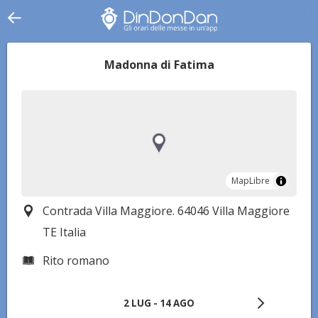
Madonna di Fatima
MapLibre
MapLibre
Contrada Villa Maggiore. 64046 Villa Maggiore
TE Italia
Rito romano
2 LUG - 14 AGO