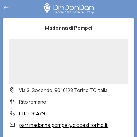
Madonna di Pompei
Via S. Secondo, 90 10128 Torino TO Italia
Rito romano
0115681479
parr.madonna.pompei@diocesi.torino.it