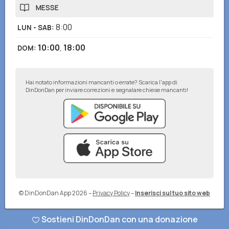
MESSE
8:00
LUN - SAB
:
10:00
,
18:00
DOM
:
Hai notato informazioni mancanti o errate? Scarica l'app di
DinDonDan per inviare correzioni e segnalare chiese mancanti!
© DinDonDan App 2026
–
Privacy Policy
–
Inserisci sul tuo sito web
Sostieni DinDonDan con una donazione