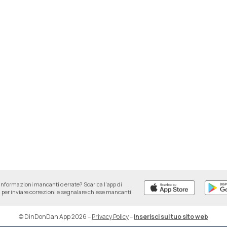
informazioni mancanti o errate? Scarica l'app di
per inviare correzioni e segnalare chiese mancanti!
© DinDonDan App 2026
–
Privacy Policy
–
Inserisci sul tuo sito web