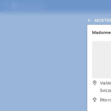
MOSTRA 
Madonne
Via M
Svizz
Rito 