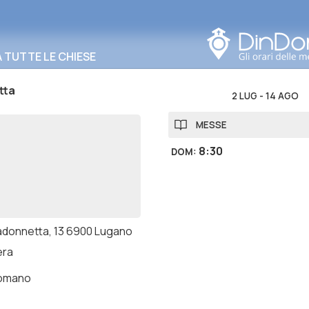
Cerca in questa zona
TUTTE LE CHIESE
tta
2 LUG
-
14 AGO
MESSE
8:30
DOM
:
adonnetta, 13 6900 Lugano
era
romano