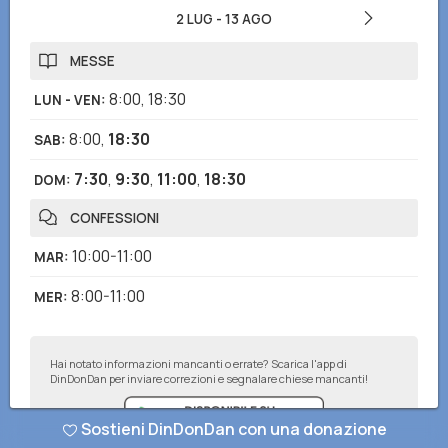
2 LUG
-
13 AGO
MESSE
8:00
,
18:30
LUN - VEN
:
8:00
,
18:30
SAB
:
7:30
,
9:30
,
11:00
,
18:30
DOM
:
CONFESSIONI
10:00-11:00
MAR
:
8:00-11:00
MER
:
Hai notato informazioni mancanti o errate? Scarica l'app di
DinDonDan per inviare correzioni e segnalare chiese mancanti!
Sostieni DinDonDan con una donazione