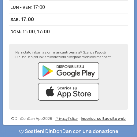
17:00
LUN - VEN
:
17:00
SAB
:
11:00
,
17:00
DOM
:
Hai notato informazioni mancanti o errate? Scarica l'app di
DinDonDan per inviare correzioni e segnalare chiese mancanti!
© DinDonDan App 2026
–
Privacy Policy
–
Inserisci sul tuo sito web
Sostieni DinDonDan con una donazione