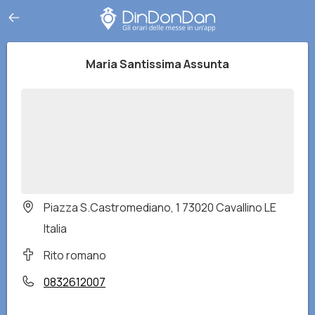
Maria Santissima Assunta
Piazza S.Castromediano, 1 73020 Cavallino LE
Italia
Rito romano
0832612007