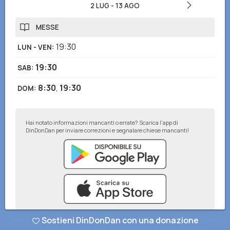
2 LUG
-
13 AGO
MESSE
19:30
LUN - VEN
:
19:30
SAB
:
8:30
,
19:30
DOM
:
Hai notato informazioni mancanti o errate? Scarica l'app di
DinDonDan per inviare correzioni e segnalare chiese mancanti!
Sostieni DinDonDan con una donazione