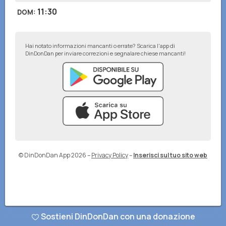
11:30
DOM
:
Hai notato informazioni mancanti o errate? Scarica l'app di
DinDonDan per inviare correzioni e segnalare chiese mancanti!
© DinDonDan App 2026
–
Privacy Policy
–
Inserisci sul tuo sito web
Sostieni DinDonDan con una donazione