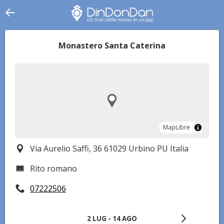
Monastero Santa Caterina
MapLibre
MapLibre
Via Aurelio Saffi, 36 61029 Urbino PU Italia
Rito romano
07222506
2 LUG - 14 AGO