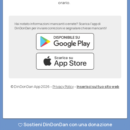
orario.
Hai notato informazioni mancanti o errate? Scarica l'app di
DinDonDan per inviare correzioni e segnalare chiese mancanti!
© DinDonDan App 2026
–
Privacy Policy
–
Inserisci sul tuo sito web
Sostieni DinDonDan con una donazione