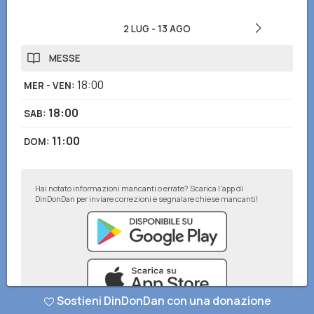
2 LUG
-
13 AGO
MESSE
18:00
MER - VEN
:
18:00
SAB
:
11:00
DOM
:
Hai notato informazioni mancanti o errate? Scarica l'app di
DinDonDan per inviare correzioni e segnalare chiese mancanti!
Sostieni DinDonDan con una donazione