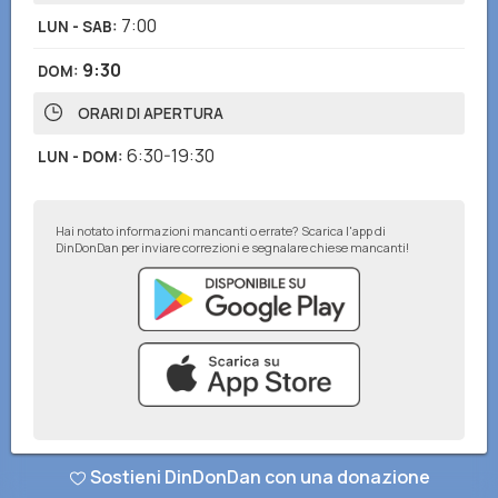
7:00
LUN - SAB
:
9:30
DOM
:
ORARI DI APERTURA
6:30-19:30
LUN - DOM
:
Hai notato informazioni mancanti o errate? Scarica l'app di
DinDonDan per inviare correzioni e segnalare chiese mancanti!
© DinDonDan App 2026
–
Privacy Policy
–
Inserisci sul tuo sito web
Sostieni DinDonDan con una donazione