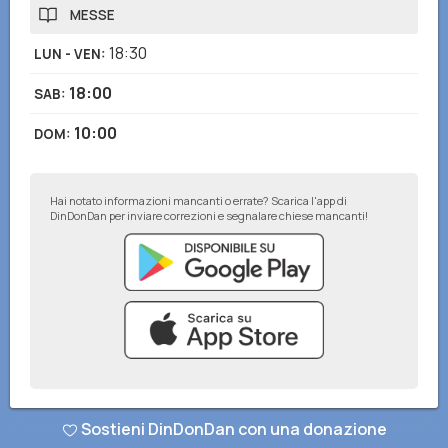
MESSE
18:30
LUN - VEN
:
18:00
SAB
:
10:00
DOM
:
Hai notato informazioni mancanti o errate? Scarica l'app di
DinDonDan per inviare correzioni e segnalare chiese mancanti!
© DinDonDan App 2026
–
Privacy Policy
–
Inserisci sul tuo sito web
Sostieni DinDonDan con una donazione