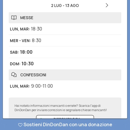
2 LUG
-
13 AGO
MESSE
18:30
LUN, MAR
:
8:30
MER - VEN
:
18:00
SAB
:
10:30
DOM
:
CONFESSIONI
9:00-11:00
LUN, MAR
:
Hai notato informazioni mancanti o errate? Scarica l'app di
DinDonDan per inviare correzioni e segnalare chiese mancanti!
Sostieni DinDonDan con una donazione