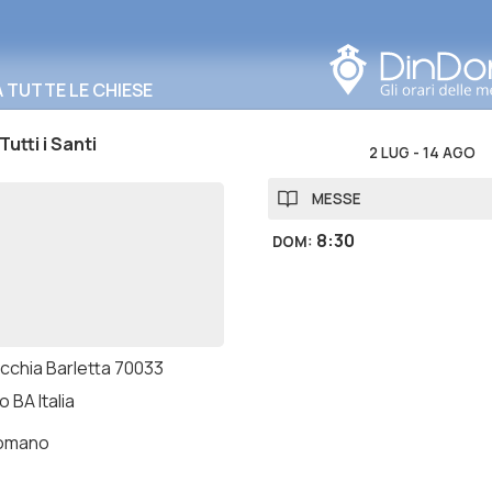
Cerca in questa zona
TUTTE LE CHIESE
Tutti i Santi
2 LUG
-
14 AGO
MESSE
8:30
DOM
:
ecchia Barletta 70033
 BA Italia
romano