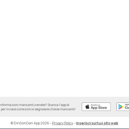
informazioni mancanti o errate? Scarica l'app di
per inviare correzioni e segnalare chiese mancanti!
© DinDonDan App 2026
–
Privacy Policy
–
Inserisci sul tuo sito web