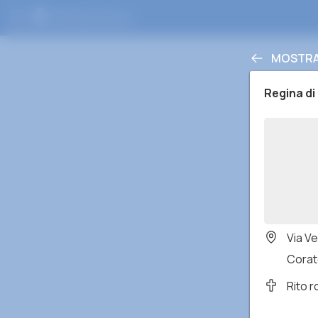
MOSTRA 
Regina di 
Via V
Corato
Rito 