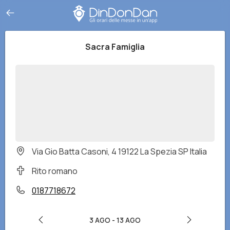
Sacra Famiglia
Via Gio Batta Casoni, 4 19122 La Spezia SP Italia
Rito romano
0187718672
3 AGO
-
13 AGO