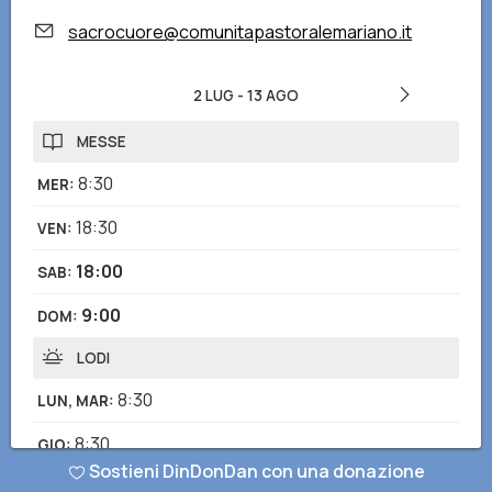
sacrocuore@comunitapastoralemariano.it
2 LUG
-
13 AGO
MESSE
8:30
MER
:
18:30
VEN
:
18:00
SAB
:
9:00
DOM
:
LODI
8:30
LUN, MAR
:
8:30
GIO
:
Sostieni DinDonDan con una donazione
CONFESSIONI