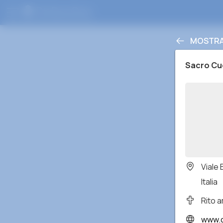
MOSTRA 
Sacro Cu
Viale
Italia
Rito 
www.c