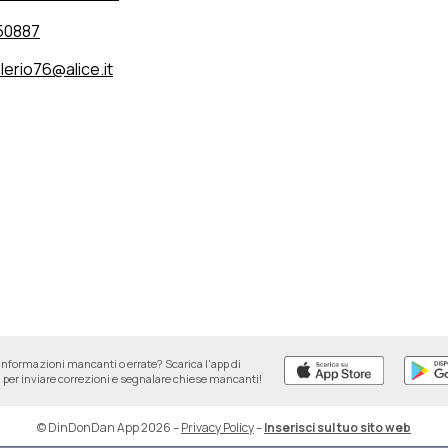
50887
lerio76@alice.it
informazioni mancanti o errate? Scarica l'app di
per inviare correzioni e segnalare chiese mancanti!
© DinDonDan App 2026
–
Privacy Policy
–
Inserisci sul tuo sito web