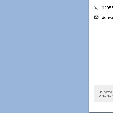
0295
donva
Hai notato 
DinDonDan 