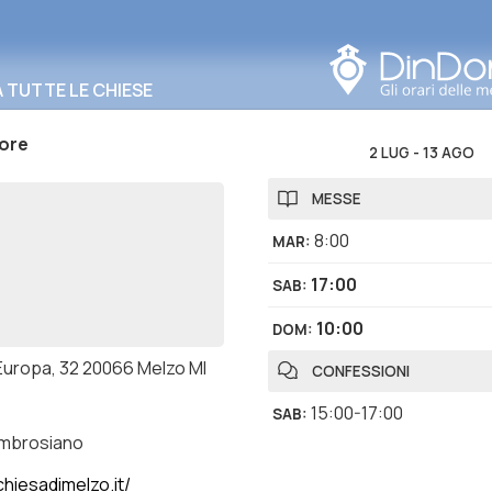
Cerca in questa zona
TUTTE LE CHIESE
ore
2 LUG
-
13 AGO
MESSE
8:00
MAR
:
17:00
SAB
:
10:00
DOM
:
 Europa, 32 20066 Melzo MI
CONFESSIONI
15:00-17:00
SAB
:
ambrosiano
hiesadimelzo.it/