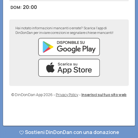
20:00
DOM
:
Hai notato informazioni mancanti o errate? Scarica l'app di
DinDonDan per inviare correzioni e segnalare chiese mancanti!
© DinDonDan App 2026
–
Privacy Policy
–
Inserisci sul tuo sito web
Sostieni DinDonDan con una donazione