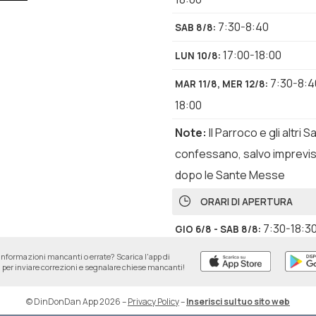
7:30-8:40
SAB 8/8
:
17:00-18:00
LUN 10/8
:
7:30-8:4
MAR 11/8, MER 12/8
:
18:00
Note
:
Il Parroco e gli altri 
confessano, salvo imprevis
dopo le Sante Messe
ORARI DI APERTURA
7:30-18:3
GIO 6/8 - SAB 8/8
:
7:30-20:00
informazioni mancanti o errate? Scarica l'app di
DOM 9/8
:
per inviare correzioni e segnalare chiese mancanti!
7:30-18
LUN 10/8 - MER 12/8
:
© DinDonDan App 2026
–
Privacy Policy
–
Inserisci sul tuo sito web
ROSARIO