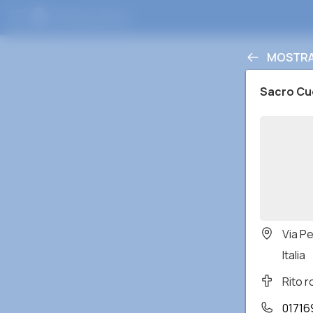
MOSTRA 
Sacro Cu
Via P
Italia
Rito 
01716