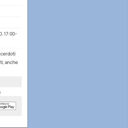
0
,
17:00-
Sacerdoti
ti, anche
0
:30