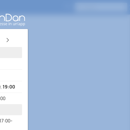
Premi Invio per cercare
0
,
19:00
:00
17:00-