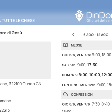
Cerca in questa zona
TUTTE LE CHIESE
ore di Gesù
6 AGO
-
12 AGO
MESSE
9:00
,
18:00
GIO 6/8, VEN 7/8
:
9:00
,
17:30
SAB 8/8
:
8:00
,
10:00
,
12:0
DOM 9/8
:
eano, 3 12100 Cuneo CN
9:00
,
18
LUN 10/8 - MER 12/8
:
CONFESSIONI
romano
7:30-8:40
,
GIO 6/8, VEN 7/8
:
92313
18:00