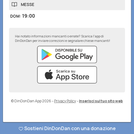
MESSE
19:00
DOM
:
Hai notato informazioni mancanti o errate? Scarica l'app di
DinDonDan per inviare correzioni e segnalare chiese mancanti!
© DinDonDan App 2026
–
Privacy Policy
–
Inserisci sul tuo sito web
Sostieni DinDonDan con una donazione